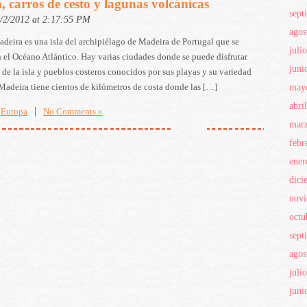
 carros de cesto y lagunas volcánicas
sept
4/2/2012 at 2:17:55 PM
agos
adeira es una isla del archipiélago de Madeira de Portugal que se
juli
 el Océano Atlántico. Hay varias ciudades donde se puede disfrutar
juni
a de la isla y pueblos costeros conocidos por sus playas y su variedad
may
adeira tiene cientos de kilómetros de costa donde las […]
abri
|
Europa
No Comments »
mar
febr
ener
dici
nov
octu
sept
agos
juli
juni