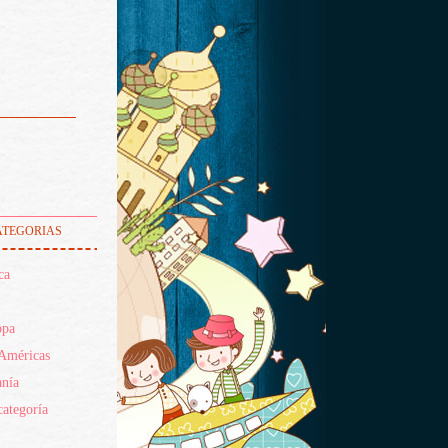
tegorias
ca
opa
Américas
nía
categoría