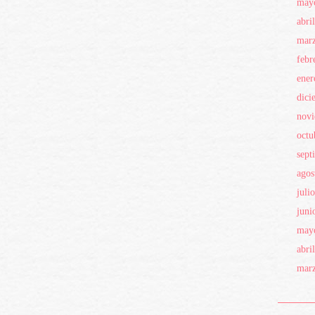
may
abri
mar
febr
ener
dici
novi
octu
sept
agos
juli
juni
may
abri
mar