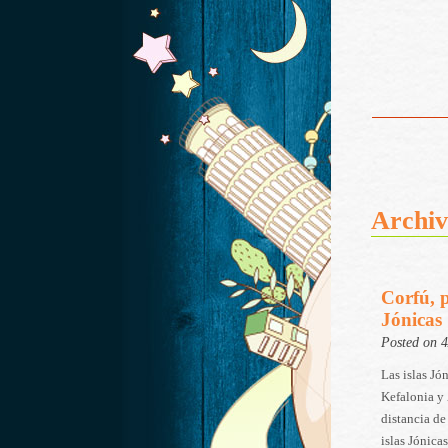
Archiv
Corfú, p
Jónicas
Posted on 
Las islas Jó
Kefalonia y 
distancia de
islas Jónica