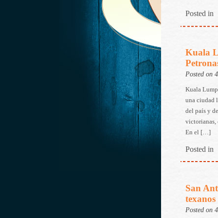
Posted in
Kuala L
Petrona
Posted on 
Kuala Lumpur
una ciudad l
del país y d
victorianas,
En el […]
Posted in
San Ant
texanos
Posted on 