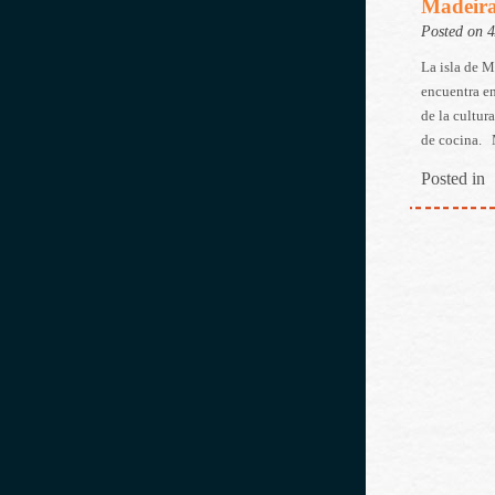
Madeira,
Posted on 
La isla de M
encuentra en
de la cultur
de cocina. M
Posted in