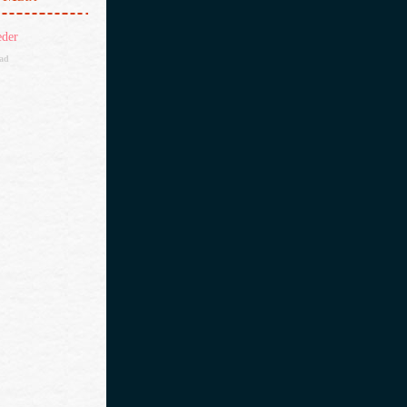
eder
dad