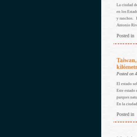
La ciudad d
en los Estad
y ranchos. E
Antonio Riv
Posted in
Taiwan,
kilómetr
Posted on 
El estado so
Este estado 
parques natu
En la ciudad
Posted in