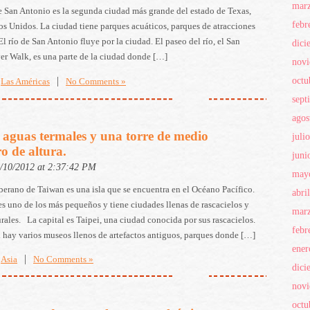
mar
e San Antonio es la segunda ciudad más grande del estado de Texas,
febr
os Unidos. La ciudad tiene parques acuáticos, parques de atracciones
l río de San Antonio fluye por la ciudad. El paseo del río, el San
dici
er Walk, es una parte de la ciudad donde […]
nov
|
octu
Las Américas
No Comments »
sept
agos
 aguas termales y una torre de medio
juli
o de altura.
juni
4/10/2012 at 2:37:42 PM
may
berano de Taiwan es una isla que se encuentra en el Océano Pacífico.
abri
es uno de los más pequeños y tiene ciudades llenas de rascacielos y
mar
rales. La capital es Taipei, una ciudad conocida por sus rascacielos.
febr
 hay varios museos llenos de artefactos antiguos, parques donde […]
ener
|
Asia
No Comments »
dici
nov
octu