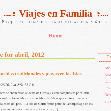
Viajes en Familia
Porque no siempre es fácil viajar con niños …
Home
e for abril, 2012
Ca
Áfri
ueblos tradicionales y playas en las Islas
Asia
Eur
4/26/2012 at 2:51:33 PM
Las 
nicas se encuentran al oeste de Grecia y están compuestas por Corfú,
Ocea
Zanthos. Estas islas son unas islas históricas que están a una corta
Sin 
 la costa del país. La isla de Corfú forma parte del archipiélago de las
s y se encuentra a una corta distancia de […]