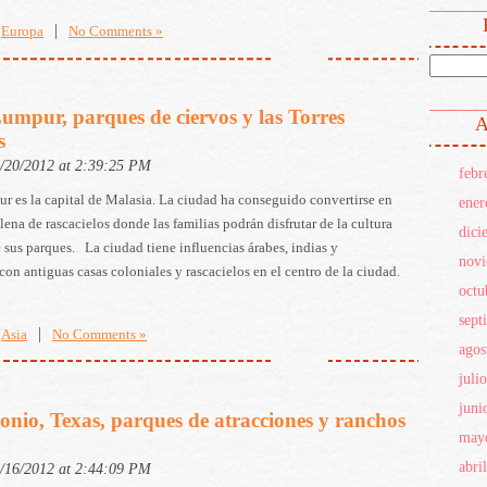
|
Europa
No Comments »
umpur, parques de ciervos y las Torres
A
s
4/20/2012 at 2:39:25 PM
febr
 es la capital de Malasia. La ciudad ha conseguido convertirse en
ener
lena de rascacielos donde las familias podrán disfrutar de la cultura
dici
e sus parques. La ciudad tiene influencias árabes, indias y
nov
 con antiguas casas coloniales y rascacielos en el centro de la ciudad.
octu
sept
|
Asia
No Comments »
agos
juli
juni
onio, Texas, parques de atracciones y ranchos
may
abri
4/16/2012 at 2:44:09 PM