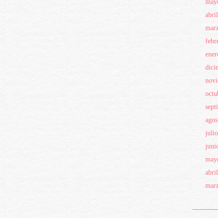
may
abri
mar
febr
ener
dici
novi
octu
sept
agos
juli
juni
may
abri
mar