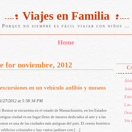
Viajes en Familia
Porque no siempre es fácil viajar con niños …
Home
e for noviembre, 2012
Ca
Áfri
excursiones en un vehículo anfibio y museos
Asia
Eur
11/27/2012 at 5:58:34 PM
Las 
 Boston se encuentra en el estado de Massachusetts, en los Estados
Ocea
ntigua ciudad es un lugar lleno de museos dedicados al arte y a las
Sin 
ston es una de las ciudades más antiguas del país. El centro histórico
e edificios coloniales y hay varios jardines con […]