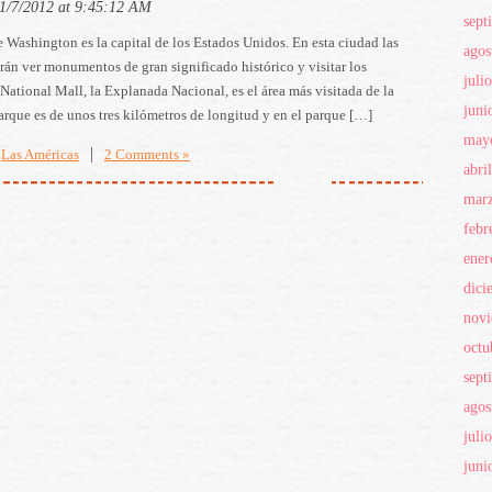
11/7/2012 at 9:45:12 AM
sept
 Washington es la capital de los Estados Unidos. En esta ciudad las
agos
rán ver monumentos de gran significado histórico y visitar los
juli
ational Mall, la Explanada Nacional, es el área más visitada de la
juni
arque es de unos tres kilómetros de longitud y en el parque […]
may
|
Las Américas
2 Comments »
abri
mar
febr
ener
dici
nov
octu
sept
agos
juli
juni