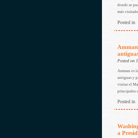
donde se pue
más visitado
Posted in
Amman, 
antigua
Posted on 
Amman es la 
antiguas y p
visitar el M
principales 
Posted in
Washing
a Presid