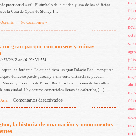
mar
de practicar el surf. El símbolo de la ciudad y uno de los edificios
febr
s es la Casa de Ópera de Sídney. […]
dici
|
Oceanía
No Comments »
nov
octu
sept
un gran parque con museos y ruinas
agos
s
11/13/2012 at 10:03:58 AM
juli
juni
capital de Jordania. La ciudad tiene un gran Palacio Real, mezquitas
may
arques donde se puede pasear, y a una corta distancia se pueden
ar Muerto y las ruinas de Petra. Rainbow Street es una de las calles
abri
de esta ciudad. Hay centros comerciales llenos de cafeterías, […]
mar
|
Comentarios desactivados
febr
Asia
ener
dici
ton, la historia de una nación y monumentos
nov
entes
octu