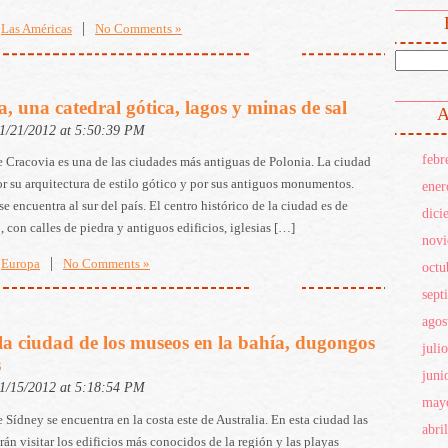
|
Las Américas
No Comments »
, una catedral gótica, lagos y minas de sal
A
11/21/2012 at 5:50:39 PM
febr
 Cracovia es una de las ciudades más antiguas de Polonia. La ciudad
r su arquitectura de estilo gótico y por sus antiguos monumentos.
ener
se encuentra al sur del país. El centro histórico de la ciudad es de
dici
o, con calles de piedra y antiguos edificios, iglesias […]
nov
|
Europa
No Comments »
octu
sept
agos
la ciudad de los museos en la bahía, dugongos
juli
s
juni
11/15/2012 at 5:18:54 PM
may
 Sídney se encuentra en la costa este de Australia. En esta ciudad las
abri
rán visitar los edificios más conocidos de la región y las playas