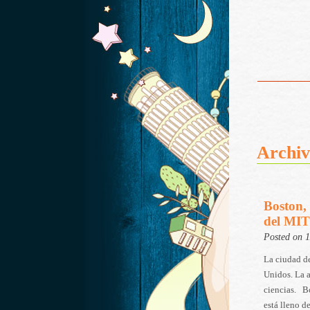
Archiv
Boston, 
del MIT
Posted on 
La ciudad de
Unidos. La a
ciencias. Bo
está lleno d