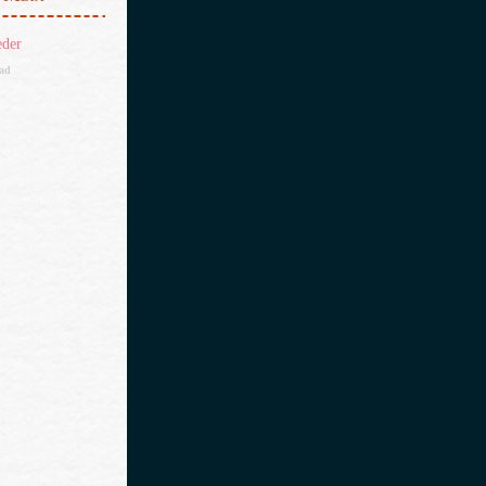
eder
dad