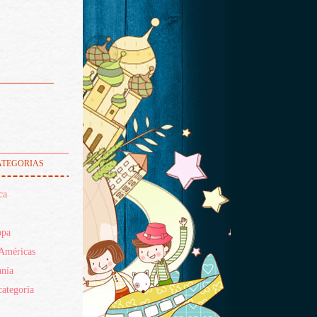
tegorias
ca
opa
Américas
nía
categoría