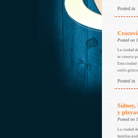
Posted in
Cracovia
Posted on 
La ciudad de
se conoce po
Esta ciudad 
estilo gótic
Posted in
Sídney, 
y playa
Posted on 
La ciudad de
familias pod