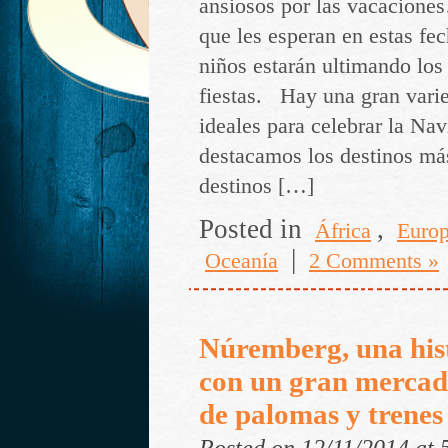
ansiosos por las vacaciones
que les esperan en estas fec
niños estarán ultimando los 
fiestas. Hay una gran vari
ideales para celebrar la Na
destacamos los destinos má
destinos […]
Posted in
,
África
Euro
|
Oceanía
2 Comments »
Núremberg, una his
con un gran mercad
de palomas y trenes
Posted on 12/11/2014 at