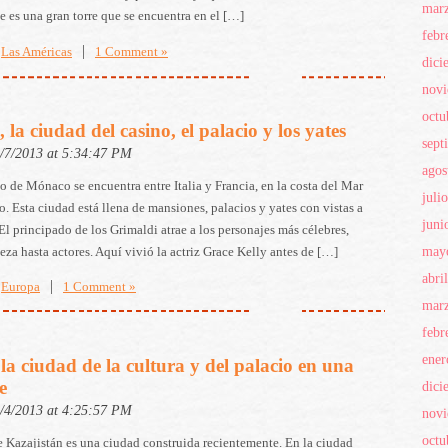
mar
 es una gran torre que se encuentra en el […]
febr
|
Las Américas
1 Comment »
dici
nov
octu
la ciudad del casino, el palacio y los yates
sept
2/7/2013 at 5:34:47 PM
agos
o de Mónaco se encuentra entre Italia y Francia, en la costa del Mar
juli
. Esta ciudad está llena de mansiones, palacios y yates con vistas a
juni
El principado de los Grimaldi atrae a los personajes más célebres,
may
leza hasta actores. Aquí vivió la actriz Grace Kelly antes de […]
abri
|
Europa
1 Comment »
mar
febr
ener
la ciudad de la cultura y del palacio en una
e
dici
2/4/2013 at 4:25:57 PM
nov
octu
e Kazajistán es una ciudad construida recientemente. En la ciudad