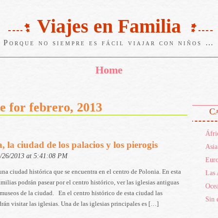
Viajes en Familia
Porque no siempre es fácil viajar con niños …
Home
e for febrero, 2013
Ca
Áfri
, la ciudad de los palacios y los pierogis
Asia
2/26/2013 at 5:41:08 PM
Eur
una ciudad histórica que se encuentra en el centro de Polonia. En esta
Las 
amilias podrán pasear por el centro histórico, ver las iglesias antiguas
Ocea
s museos de la ciudad. En el centro histórico de esta ciudad las
Sin 
rán visitar las iglesias. Una de las iglesias principales es […]