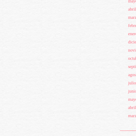
may
abri
mar
febr
ener
dici
novi
octu
sept
agos
juli
juni
may
abri
mar