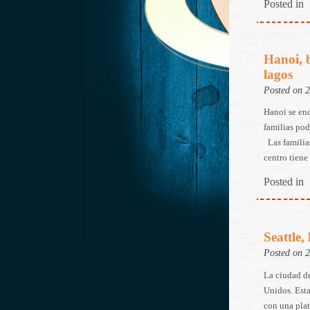
Posted in
Hanoi, b
lagos
Posted on 
Hanoi se enc
familias pod
Las familias
centro tiene
Posted in
Seattle,
Posted on 
La ciudad de
Unidos. Esta
con una plat