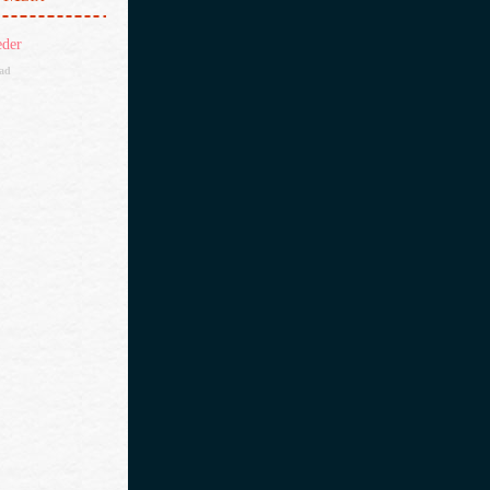
eder
dad