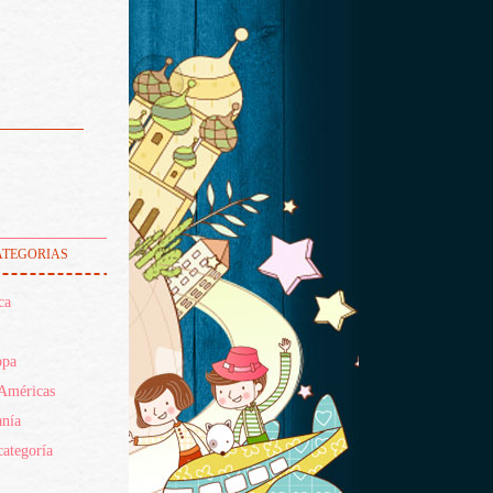
tegorias
ca
opa
Américas
nía
categoría