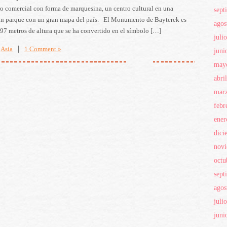
o comercial con forma de marquesina, un centro cultural en una
sept
un parque con un gran mapa del país. El Monumento de Bayterek es
agos
 97 metros de altura que se ha convertido en el símbolo […]
juli
|
Asia
1 Comment »
juni
may
abri
mar
febr
ener
dici
nov
octu
sept
agos
juli
juni