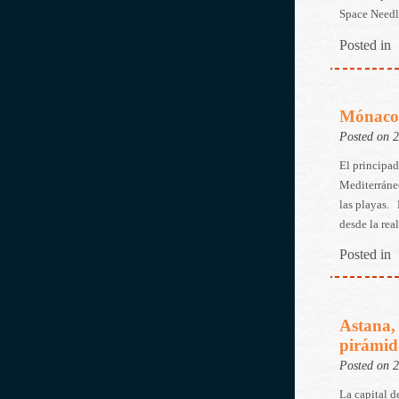
Space Needle
Posted in
Mónaco, 
Posted on 
El principad
Mediterráneo
las playas. 
desde la rea
Posted in
Astana, 
pirámid
Posted on 
La capital d