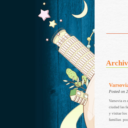
Archiv
Varsovia
Posted on 
Varsovia es 
ciudad las f
y visitar lo
familias pod