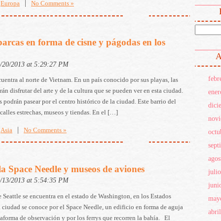
|
Europa
No Comments »
arcas en forma de cisne y págodas en los
A
2/20/2013 at 5:29:27 PM
febr
uentra al norte de Vietnam. En un país conocido por sus playas, las
rán disfrutar del arte y de la cultura que se pueden ver en esta ciudad.
ener
 podrán pasear por el centro histórico de la ciudad. Este barrio del
dici
 calles estrechas, museos y tiendas. En el […]
nov
|
Asia
No Comments »
octu
sept
agos
 la Space Needle y museos de aviones
juli
2/13/2013 at 5:54:35 PM
juni
 Seattle se encuentra en el estado de Washington, en los Estados
may
 ciudad se conoce por el Space Needle, un edificio en forma de aguja
abri
aforma de observación y por los ferrys que recorren la bahía. El