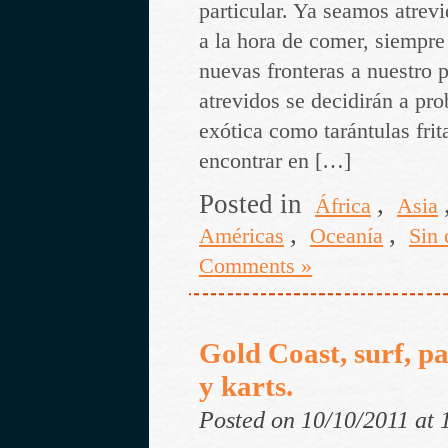
particular. Ya seamos atrev
a la hora de comer, siempre
nuevas fronteras a nuestro
atrevidos se decidirán a pr
exótica como tarántulas fri
encontrar en […]
Posted in
,
África
Asia
,
,
Américas
Oceanía
Sin 
Comments »
Gold Coast, surf, p
y karts.
Posted on 10/10/2011 at