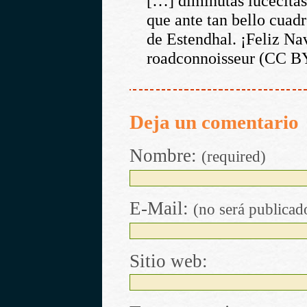
[…] diminutas lucecitas
que ante tan bello cuad
de Estendhal. ¡Feliz Na
roadconnoisseur (CC B
Deja un comentario
Nombre:
(required)
E-Mail:
(no será publicad
Sitio web: