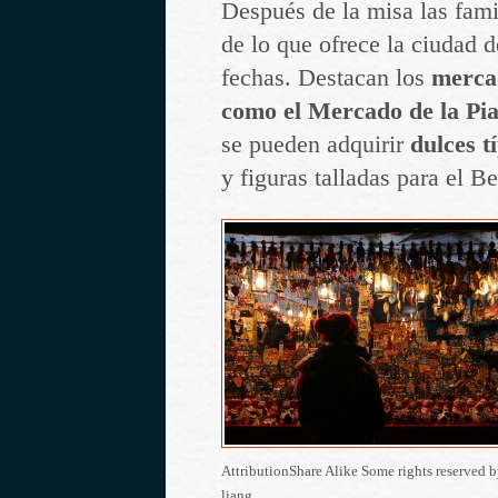
Después de la misa las fami
de lo que ofrece la ciudad 
fechas. Destacan los
mercad
como el Mercado de la Pi
se pueden adquirir
dulces tí
y figuras talladas para el Be
AttributionShare Alike Some rights reserved 
liang