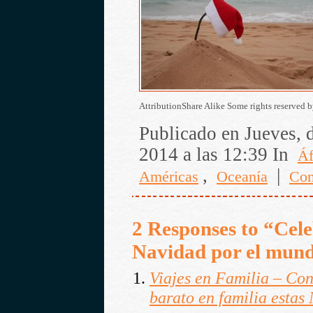
AttributionShare Alike Some rights reserved 
Publicado en Jueves, 
2014 a las 12:39 In
Áf
,
|
Américas
Oceanía
Co
2 Responses to “Cel
Navidad por el mun
Viajes en Familia – Con
barato en familia estas