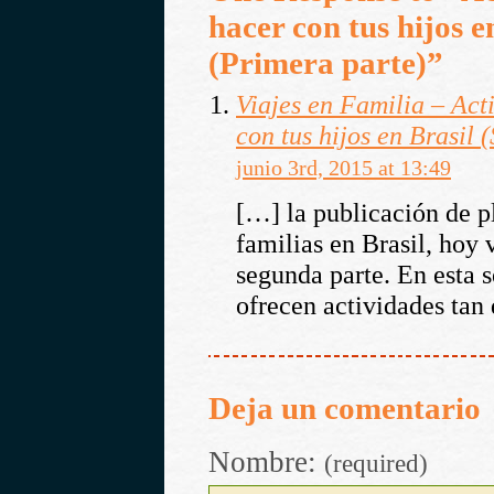
hacer con tus hijos e
(Primera parte)”
Viajes en Familia – Act
con tus hijos en Brasil 
junio 3rd, 2015 at 13:49
[…] la publicación de p
familias en Brasil, hoy
segunda parte. En esta 
ofrecen actividades tan
Deja un comentario
Nombre:
(required)