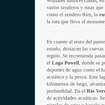
Williams hasta el cañón, en
varios senderos y rutas que 
como el sendero Rim, la
rut
la ruta que lleva al monume
En cuanto al resto del pano
estado, destacan las cuevas 
región. Se recomienda pasar
el
Lago Powell
, donde se p
deportes de agua como el ka
acuático y la pesca. Este l
kilómetros de largo, alcanz
profundidad. En el
Río Ver
de actividades acuáticas. S
pistolas de agua y kayaks p