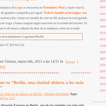
may
abri
 temático de
Lego
se encuentra en
Potsdamer Platz
y hará volar la
 de grandes y pequeños por igual.
Toda la familia podrá jugar con
mar
onstrucción, visitar un estudio de cine en 4d, realizar un tour guiado
febr
ca de Lego y hasta comprar algún souvenir en la tienda del recinto. El
ener
al es de lunes a sábado de diez de la mañana a siete de la tarde.
dici
novi
ritz CC BY-SA 2.0)
octu
sept
agos
en Viernes, marzo 6th, 2015 a las 14:51 In
|
Europa
juli
 RSS
juni
may
es to “Berlín, una ciudad abierta a los más
abri
s”
mar
al ritmo de la música en Berlin | Hoteles Originales
Says:
 2015 at 13:37
calización Estamos en Berlin, una de las ciudades con más vida