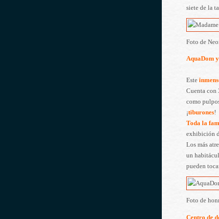
siete de la t
Foto de Ne
AquaDom y 
Este
inmens
Cuenta con 3
como pulpos,
¡
tiburones
!
Toda la fam
exhibición d
Los más atr
un habitácul
pueden toca
Foto de ho
Centro de d