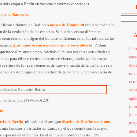
erráis viajar a Berlín en vuestras próximas vacaciones.
encias Naturales
Historia Natural de Berlíno o
museo de Humboldt
está dedicado a la
n de la evolución de las especies. Se pueden visitar diferentes
A
 centradas en el origen del hombre, el sistema solar, los minerales, las
saurios.
¡Los niños se van a quedar con la boca abierta!
Podrán
febr
 aprender al mismo tiempo. Además el museo organiza actividades y
ener
eciales para ellos y en invierno ofrece visitas guiadas por la noche.
dici
e apertura de lunes a viernes es de nueve y media de la mañana a seis
 Sábados y domingos abre a las diez de la mañana y también cierra de
nov
octu
sept
agos
ki Saldaña (CC BY-NC-SA 2.0)
juli
ín
juni
rio de Berlín
,
ubicado en el antiguo
distrito de Kurfürstendamm
,
may
s más famosos y visitados en Europa y el que cuenta con la mayor
abri
e especies en el mundo. En él se pueden observar hasta 1.500