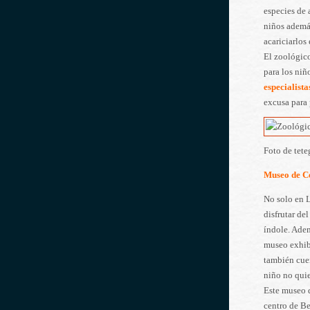
especies de 
niños ademá
acariciarlos
El zoológico
para los niñ
especialist
excusa para 
Foto de tet
Museo de C
No solo en 
disfrutar de
índole. Ade
museo exhibe
también cue
niño no quie
Este museo d
centro de Be