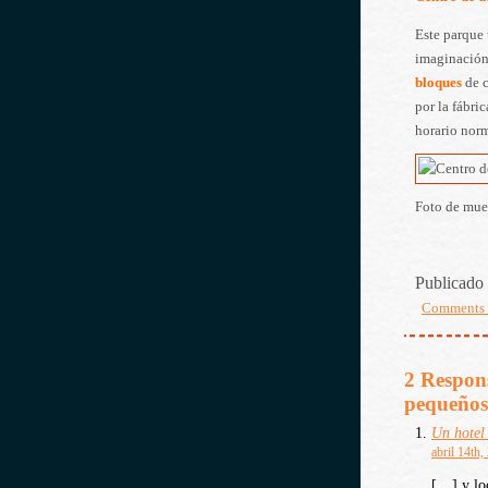
Este parque
imaginación
bloques
de c
por la fábri
horario norm
Foto de mue
Publicado 
Comments
2 Respons
pequeño
Un hotel 
abril 14th,
[…] y lo