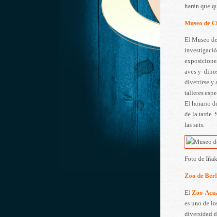
harán que qu
Museo de Ci
El Museo de 
investigació
exposiciones
aves y dino
divertirse y
talleres esp
El horario d
de la tarde.
las seis.
Foto de Iña
Zoo de Berl
El
Zoo-Acua
es uno de lo
diversidad d