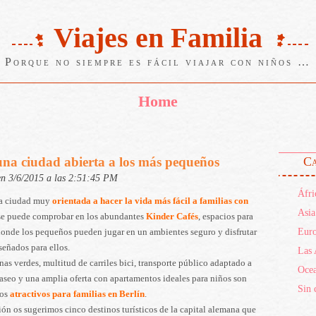
Viajes en Familia
Porque no siempre es fácil viajar con niños …
Home
 una ciudad abierta a los más pequeños
Ca
en 3/6/2015 a las 2:51:45 PM
Áfri
na ciudad muy
orientada a hacer la vida más fácil a familias con
Asia
 se puede comprobar en los abundantes
Kinder Cafés
, espacios para
Eur
donde los pequeños pueden jugar en un ambientes seguro y disfrutar
eñados para ellos.
Las 
as verdes, multitud de carriles bici, transporte público adaptado a
Ocea
paseo y una amplia oferta con apartamentos ideales para niños son
Sin 
los
atractivos para familias en Berlín
.
ón os sugerimos cinco destinos turísticos de la capital alemana que