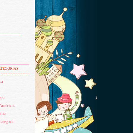
tegorias
ca
opa
Américas
nía
categoría