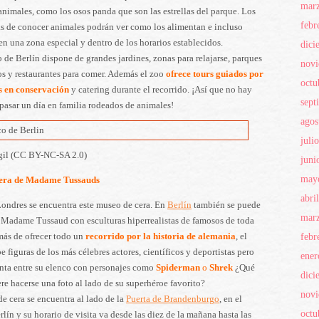
mar
animales, como los osos panda que son las estrellas del parque. Los
febr
s de conocer animales podrán ver como los alimentan e incluso
 en una zona especial y dentro de los horarios establecidos.
dici
 de Berlín dispone de grandes jardines, zonas para relajarse, parques
nov
os y restaurantes para comer. Además el zoo
ofrece tours guiados por
octu
as en conservación
y catering durante el recorrido. ¡Así que no hay
sept
pasar un día en familia rodeados de animales!
agos
juli
egil (CC BY-NC-SA 2.0)
juni
may
era de Madame Tussauds
abri
Londres se encuentra este museo de cera. En
Berlín
también se puede
mar
l Madame Tussaud con esculturas hiperrealistas de famosos de toda
febr
más de ofrecer todo un
recorrido por la historia de alemania
, el
 figuras de los más célebres actores, científicos y deportistas pero
ener
nta entre su elenco con personajes como
Spiderman
o
Shrek
¿Qué
dici
re hacerse una foto al lado de su superhéroe favorito?
nov
e cera se encuentra al lado de la
Puerta de Brandenburgo
, en el
octu
rlín y su horario de visita va desde las diez de la mañana hasta las