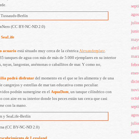
arde.
sept
agos
juli
onNero (CC BY-NC-ND 2.0)
juni
SeaLife
may
abri
o acuario
está situado muy cerca de la céntrica
Alexanderplatz
.
mar
5 tanques de agua con más de más de 5.000 ejemplares en su interior
febr
 rayas, langostas, anémonas o caballitos de mar. Y como no,
ener
ilia podrá disfrutar
del momento en el que se les alimenta y de una
dici
e cangrejos y estrellas de mar tan educativa como peculiar.
nov
evidos podrán sumergirse en el
AquaDom
, un tanque cilíndrico con
octu
o con aire en su interior donde los peces están tan cerca que casi
rse con la mano.
sept
agos
juli
nma (CC BY-NC-ND 2.0)
juni
escubrimiento de Legoland