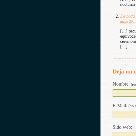
nocturna
De boda 
mayo 29th,
[…] pecul
equivoca
ceremoni
[…]
Deja un 
Nombre:
(re
E-Mail:
(no 
Sitio web: