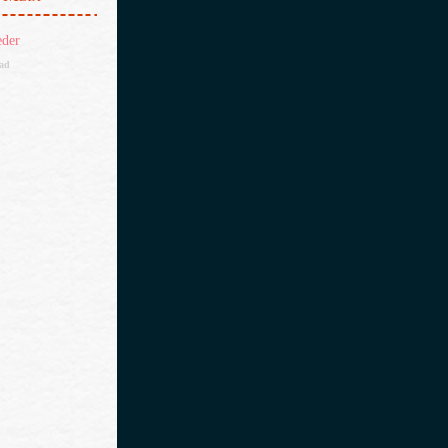
eder
dad