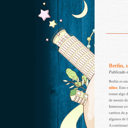
Berlín,
Publicado 
Berlín es u
niños
. Esto
tomar algo 
de menús dis
Inmensas zon
carritos de 
algunos de 
A continuaci