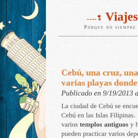
Viajes
Porque no siempre 
Cebú, una cruz, una
varias playas donde
Publicado en 9/19/2013 
La ciudad de Cebú se encuen
Cebú en las Islas Filipinas.
varios
templos antiguos
y h
pueden practicar varios dep