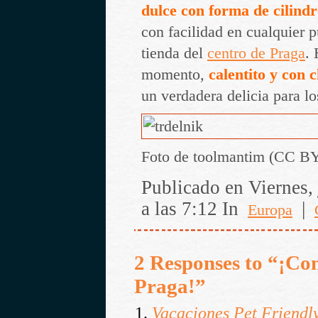
dulce con forma de cilind
con facilidad en cualquier p
tienda del
centro de Praga
.
momento,
calentito y con 
un verdadera delicia para lo
Foto de toolmantim (CC BY
Publicado en Viernes, 
a las 7:12 In
|
Europa
2 Responses to “¡Con
Praga!”
Vacaciones Pet Friendly