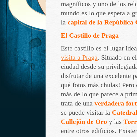
magníficos y uno de los rel
mundo es lo que espera a g
la
capital de la República
El Castillo de Praga
Este castillo es el lugar id
visita a Praga
. Situado en e
ciudad desde su privilegiad
disfrutar de una excelente 
qué fotos más chulas! Pero 
más de lo que parece a prim
trata de una
verdadera fort
se puede visitar la
Catedral
Callejón de Oro
y las
Torr
entre otros edificios. Exist