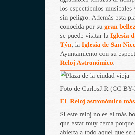
los espectáculos musicales 
sin peligro. Además esta p
conocida por su
gran belle
se puede visitar la
Iglesia 
Týn
, la
Iglesia de San Nic
Ayuntamiento con su espec
Reloj Astronómico
.
Foto de CarlosJ.R (CC BY
El Reloj astronómico más
Si este reloj no es el más b
que estar muy cerca porque 
abierta a todo aquel que se 