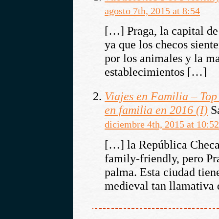
agosto 7th, 2015 at 8:54
[…] Praga, la capital d
ya que los checos sient
por los animales y la ma
establecimientos […]
Viajes en Familia – Top
en familia en 2016 (I)
S
diciembre 4th, 2015 at 10:52
[…] la República Checa
family-friendly, pero Pr
palma. Esta ciudad tien
medieval tan llamativa 