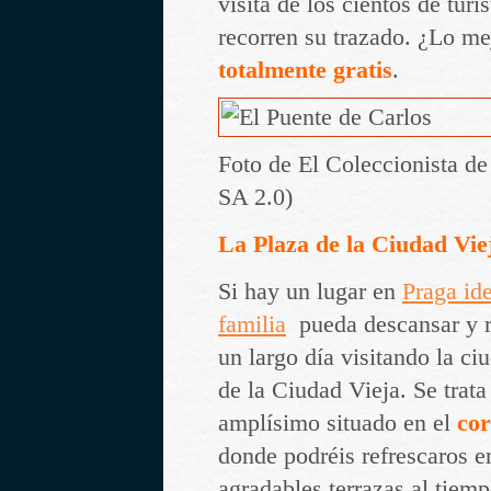
visita de los cientos de turi
recorren su trazado. ¿Lo m
totalmente gratis
.
Foto de El Coleccionista d
SA 2.0)
La Plaza de la Ciudad Vie
Si hay un lugar en
Praga ide
familia
pueda descansar y r
un largo día visitando la ci
de la Ciudad Vieja. Se trata
amplísimo situado en el
cor
donde podréis refrescaros e
agradables terrazas al tiemp