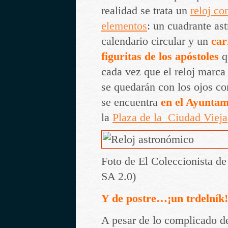
realidad se trata un
reloj co
elementos
: un cuadrante as
calendario circular y un
car
figuritas de los apóstoles
qu
cada vez que el reloj marca
se quedarán con los ojos c
se encuentra
en el Ayuntam
la
Plaza de la Ciudad Vieja
Foto de El Coleccionista d
SA 2.0)
Y de postre…¡un trdelník!
A pesar de lo complicado d