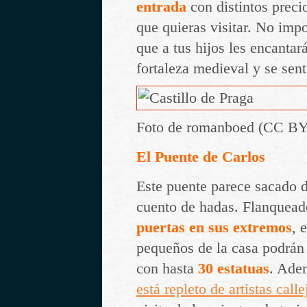
entrada
con distintos preci
que quieras visitar. No impo
que a tus hijos les encantar
fortaleza medieval y se sen
Foto de romanboed (CC BY
El Puente de Carlos
Este puente parece sacado 
cuento de hadas. Flanquead
puertas en sus extremos
, 
pequeños de la casa podrán 
con hasta
30 estatuas
. Ade
está repleto de artistas calle