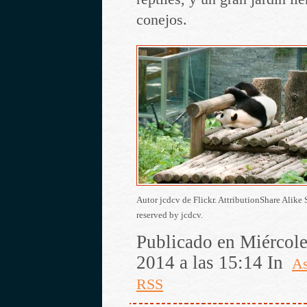
conejos.
Autor jcdcv de Flickr. AttributionShare Alike
reserved by jcdcv.
Publicado en Miércole
2014 a las 15:14 In
As
RSS