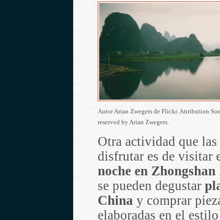
Autor Arian Zwegers de Flickr. Attribution So
reserved by Arian Zwegers.
Otra actividad que las
disfrutar es de visitar 
noche en Zhongshan
se pueden degustar
pl
China
y comprar pieza
elaboradas en el estilo