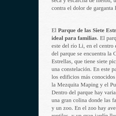
seca y escarcha de melón, u
contra el dolor de garganta 
El
Parque de las Siete Estr
ideal para familias
. El par
este del río Li, en el centro
del parque se encuentra la C
Estrellas, que tiene siete p
una constelación. En este p
los edificios más conocidos
la Mezquita Maping y el Pue
Dentro del parque hay varia
una gran colina donde las f
y un zoo. En el zoo hay ave
reptiles, y un gran jardín ll