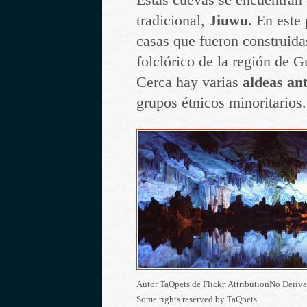
tradicional,
Jiuwu
. En este
casas que fueron construidas
folclórico de la región de G
Cerca hay varias
aldeas ant
grupos étnicos minoritarios.
Autor TaQpets de Flickr. AttributionNo Deriv
Some rights reserved by TaQpets.