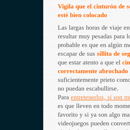
Vigila que el cinturón de 
esté bien colocado
Las largas horas de viaje e
resultar muy pesadas para l
probable es que en algún m
escapar de sus
sillita de s
que estar atento a que el
ci
correctamente abrochado
suficientemente prieto como
no puedan escabullirse.
Para
entretenerlos, si son 
es que lleven en todo mome
favorito y si ya son algo ma
videojuegos pueden convert