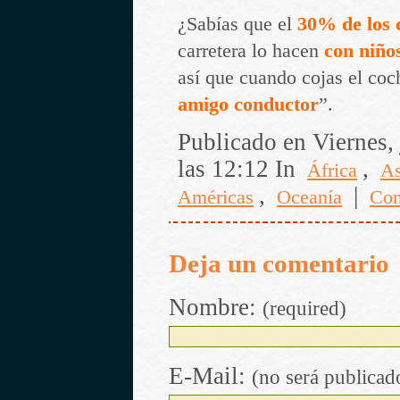
¿Sabías que el
30% de los 
carretera lo hacen
con niño
así que cuando cojas el coc
amigo conductor
”.
Publicado en Viernes, 
las 12:12 In
,
África
As
,
|
Américas
Oceanía
Co
Deja un comentario
Nombre:
(required)
E-Mail:
(no será publicad