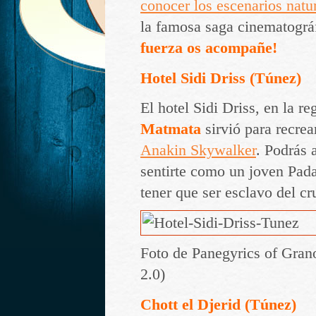
conocer los escenarios natu
la famosa saga cinematográ
fuerza os acompañe!
Hotel Sidi Driss (Túnez)
El hotel Sidi Driss, en la r
Matmata
sirvió para recre
Anakin Skywalker
. Podrás a
sentirte como un joven Pad
tener que ser esclavo del cr
Foto de Panegyrics of Gra
2.0)
Chott el Djerid (Túnez)