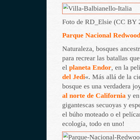
Foto de RD_Elsie (CC BY 
Parque Nacional Redwood
Naturaleza, bosques ancestr
para recrear las batallas qu
el
planeta Endor
, en la pel
del Jedi
«. Más allá de la ci
bosque es una verdadera joy
al norte de California
y en
gigantescas secuoyas y esp
el búho moteado o el pelíca
ecología, todo en uno!