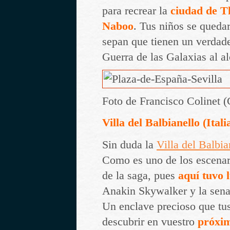
para recrear la
ciudad de T
Naboo
. Tus niños se queda
sepan que tienen un verdade
Guerra de las Galaxias al a
Foto de Francisco Colinet 
Villa del Balbianello (Itali
Sin duda la
Villa del Balbia
Como es uno de los escena
de la saga, pues
aquí tuvo 
Anakin Skywalker y la sen
Un enclave precioso que tus
descubrir en vuestro
próxim