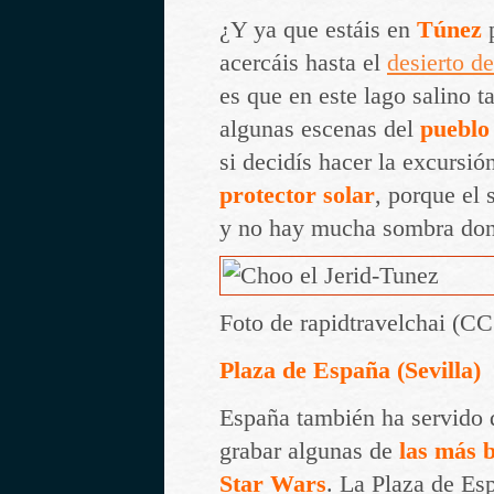
¿Y ya que estáis en
Túnez
p
acercáis hasta el
desierto de
es que en este lago salino 
algunas escenas del
pueblo
si decidís hacer la excursió
protector solar
, porque el 
y no hay mucha sombra dond
Foto de rapidtravelchai (C
Plaza de España (Sevilla)
España también ha servido 
grabar algunas de
las más b
Star Wars
. La Plaza de E