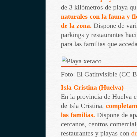
de 3 kilómetros de playa q
naturales con la fauna y fl
de la zona.
Dispone de vari
parkings y restaurantes hac
para las familias que acced
Foto:
El Gatinvisible
(CC B
Isla Cristina (Huelva)
En la provincia de Huelva 
de Isla Cristina,
completam
las familias.
Dispone de ap
cercanos, centros comercial
restaurantes y playas con
d