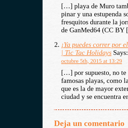
[…] playa de Muro tamb
pinar y una estupenda s
fresquitos durante la jo
de GanMed64 (CC BY 
¡Ya puedes correr por e
| Tic Tac Holidays
Says:
octubre 5th, 2015 at 13:29
[…] por supuesto, no te 
famosas playas, como la
que es la de mayor exte
ciudad y se encuentra e
Deja un comentario