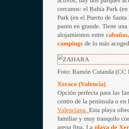
activos, hay dos parques ac
cercanos: el Bahía Park (en
Park (en el Puerto de Santa
pasen en grande. Tiene una
alojamientos entre
cabañas, 
campings
de lo más acoged
Foto: Ramón Cutanda (CC 
Xeraco (Valencia)
Opción perfecta para las fa
centro de la península o en 
Valenciana
.
Esta playa ofre
familiar y muy tranquilo co
arena fina. La
playa de Xe