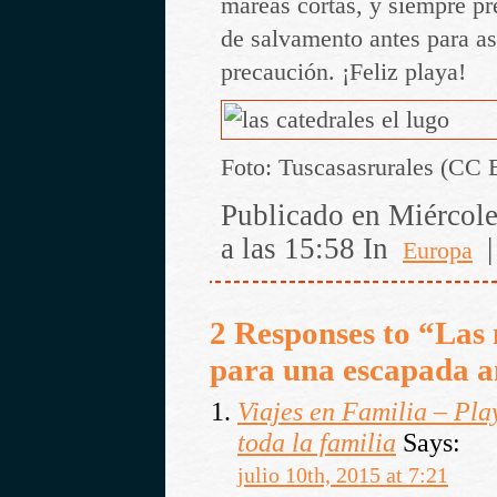
mareas cortas, y siempre p
de salvamento antes para as
precaución. ¡Feliz playa!
Foto: Tuscasasrurales (CC
Publicado en Miércoles
a las 15:58 In
Europa
2 Responses to “Las 
para una escapada a
Viajes en Familia – Pla
toda la familia
Says:
julio 10th, 2015 at 7:21