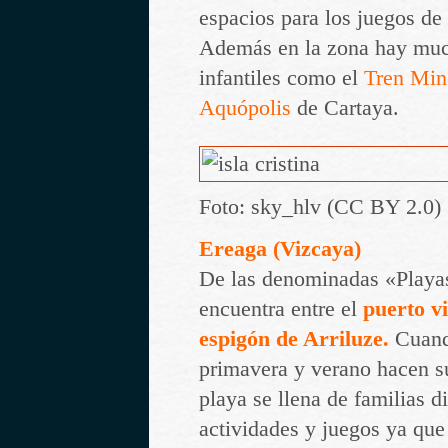
espacios para los juegos de
Además en la zona hay mu
infantiles como el
Tren Mine
Aquópolis
de Cartaya.
Foto: sky_hlv (CC BY 2.0)
Ereaga (Vizcaya)
De las denominadas «Playa
encuentra entre el
puerto v
espigón de Arriluze.
Cuand
primavera y verano hacen su
playa se llena de familias d
actividades y juegos ya que