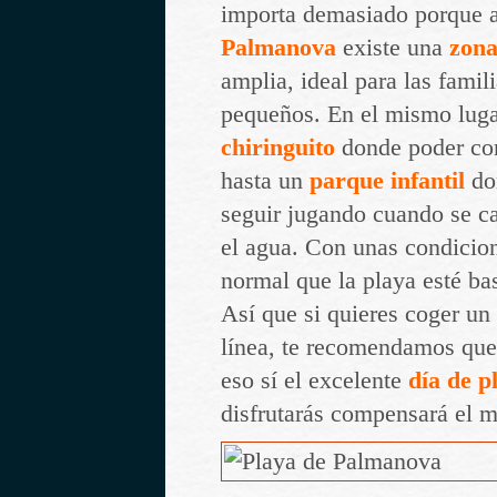
importa demasiado porque al
Palmanova
existe una
zona
amplia, ideal para las famil
pequeños. En el mismo luga
chiringuito
donde poder com
hasta un
parque infantil
do
seguir jugando cuando se c
el agua. Con unas condicion
normal que la playa esté bas
Así que si quieres coger un
línea, te recomendamos qu
eso sí el excelente
día de p
disfrutarás compensará el 