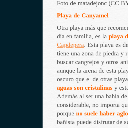
Foto de matadejonc (CC BY
Playa de Canyamel
Otra playa más que recomen
día en familia, es la
playa 
Capdepera
. Esta playa es d
tiene una zona de piedra y 
buscar cangrejos y otros an
aunque la arena de esta pla
oscuro que el de otras play
aguas son cristalinas
y est
Además al ser una bahía d
considerable, no importa q
porque
no suele haber agl
bañista puede disfrutar de s