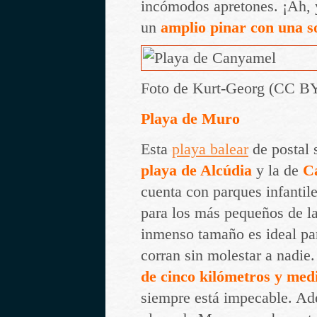
incómodos apretones. ¡Ah, 
un
amplio pinar con una 
Foto de Kurt-Georg (CC B
Playa de Muro
Esta
playa balear
de postal 
playa de Alcúdia
y la de
Ca
cuenta con parques infantil
para los más pequeños de l
inmenso tamaño es ideal pa
corran sin molestar a nadie
de cinco kilómetros y med
siempre está impecable. Ad