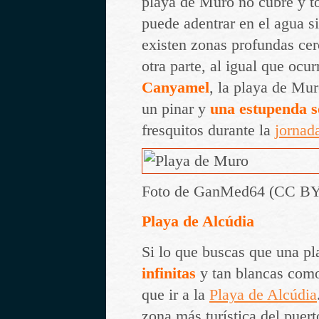
playa de Muro no cubre y to
puede adentrar en el agua s
existen zonas profundas cerc
otra parte, al igual que ocu
Canyamel
, la playa de Mu
un pinar y
una estupenda 
fresquitos durante la
jornad
Foto de GanMed64 (CC BY
Playa de Alcúdia
Si lo que buscas que una p
infinitas
y tan blancas como
que ir a la
Playa de Alcúdia
zona más turística del puert