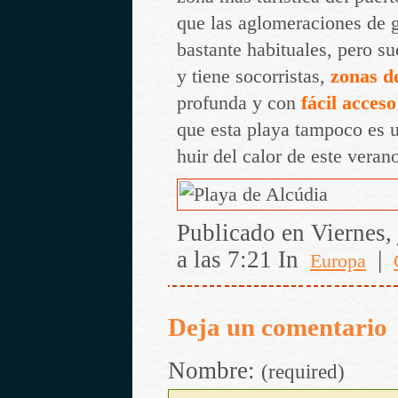
que las aglomeraciones de g
bastante habituales, pero su
y tiene socorristas,
zonas d
profunda y con
fácil acces
que esta playa tampoco es 
huir del calor de este veran
Publicado en Viernes, 
a las 7:21 In
|
Europa
Deja un comentario
Nombre:
(required)