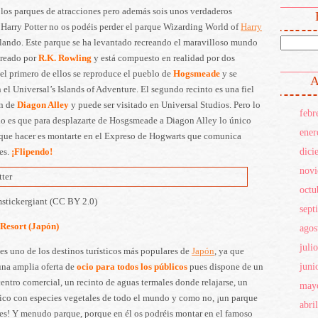
 los parques de atracciones pero además sois unos verdaderos
 Harry Potter no os podéis perder el parque Wizarding World of
Harry
rlando. Este parque se ha levantado recreando el maravilloso mundo
creado por
R.K. Rowling
y está compuesto en realidad por dos
 el primero de ellos se reproduce el pueblo de
Hogsmeade
y se
A
 el Universal’s Islands of Adventure. El segundo recinto es una fiel
n de
Diagon Alley
y puede ser visitado en Universal Studios. Pero lo
febr
do es que para desplazarte de Hosgsmeade a Diagon Alley lo único
ener
 que hacer es montarte en el Expreso de Hogwarts que comunica
dici
es.
¡Flipendo!
nov
octu
mstickergiant (CC BY 2.0)
sept
Resort (Japón)
agos
juli
es uno de los destinos turísticos más populares de
Japón
, ya que
juni
una amplia oferta de
ocio para todos los públicos
pues dispone de un
entro comercial, un recinto de aguas termales donde relajarse, un
may
nico con especies vegetales de todo el mundo y como no, ¡un parque
abri
es! Y menudo parque, porque en él os podréis montar en el famoso