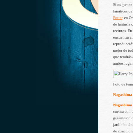
Si os gustan
fanáticos de
Potter
, en O
de fantasía 
recintos. En
encuentra en
reproducció
mejor de to
que tendrás
ambos lugar
Foto de tea
Nagashima 
Nagashima
cuenta con 
gigantesco c
jardín botá
de atraccion