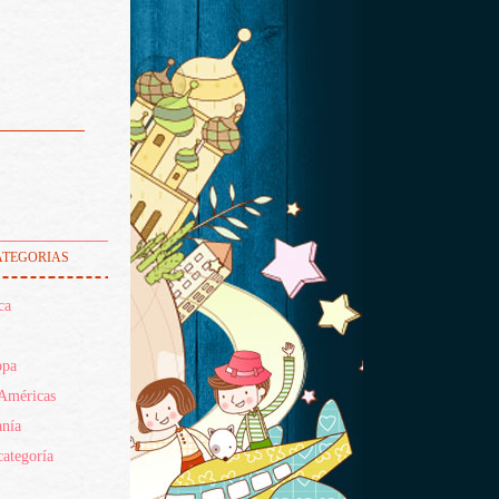
tegorias
ca
opa
Américas
nía
categoría