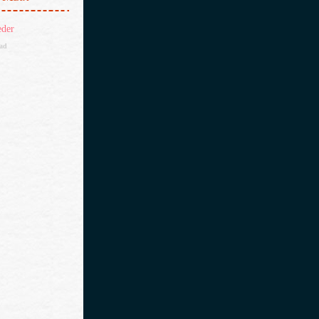
eder
dad