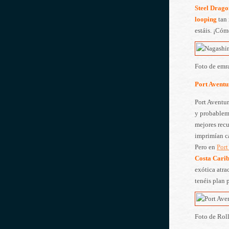
Steel Drag
looping
tan 
estáis. ¡Cóm
Foto de emr
Port Aventu
Port Aventu
y probablem
mejores recu
imprimían c
Pero en
Port
Costa Carib
exótica atr
tenéis plan 
Foto de Rol