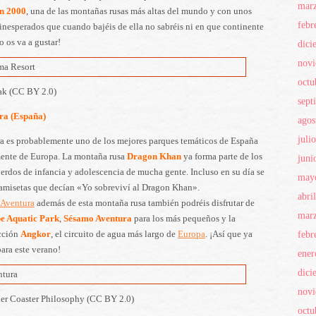
mar
on 2000
, una de las montañas rusas más altas del mundo y con unos
febr
inesperados que cuando bajéis de ella no sabréis ni en que continente
o os va a gustar!
dici
nov
octu
ak (CC BY 2.0)
sept
ra (España)
agos
juli
ra es probablemente uno de los mejores parques temáticos de España
ente de Europa. La montaña rusa
Dragon Khan
ya forma parte de los
juni
erdos de infancia y adolescencia de mucha gente. Incluso en su día se
may
amisetas que decían «Yo sobreviví al Dragon Khan».
abri
 Aventura
además de esta montaña rusa también podréis disfrutar de
mar
e Aquatic Park
,
Sésamo Aventura
para los más pequeños y la
febr
acción
Angkor
, el circuito de agua más largo de
Europa
. ¡Así que ya
para este verano!
ener
dici
nov
ler Coaster Philosophy (CC BY 2.0)
octu