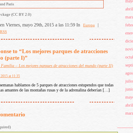
may
abri
yckage (CC BY 2.0)
mar
en Viernes, mayo 29th, 2015 a las 11:59 In
|
febr
Europa
 RSS
ener
dici
novi
onse to “Los mejores parques de atracciones
 (parte I)”
octu
sept
 Familia – Los mejores parques de atracciones del mundo (parte II)
agos
, 2015 at 11:35
juli
semanas hablamos de 5 parques de atracciones estupendos que todas
juni
ias amantes de las montañas rusas y de la adrenalina deberían […]
may
abri
mar
comentario
quired)