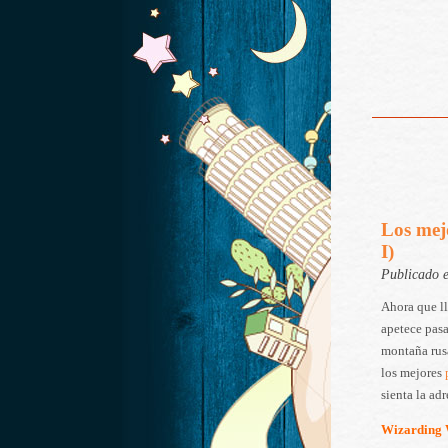
Los mej
I)
Publicado 
Ahora que ll
apetece pasa
montaña rusa
los mejores
sienta la ad
Wizarding W