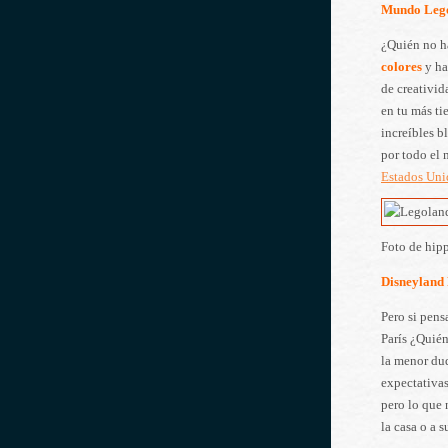
Mundo Lego
¿Quién no ha
colores
y ha
de creativid
en tu más ti
increíbles b
por todo el
Estados Uni
Foto de hi
Disneyland 
Pero si pens
París ¿Quién
la menor du
expectativas
pero lo que 
la casa o a 