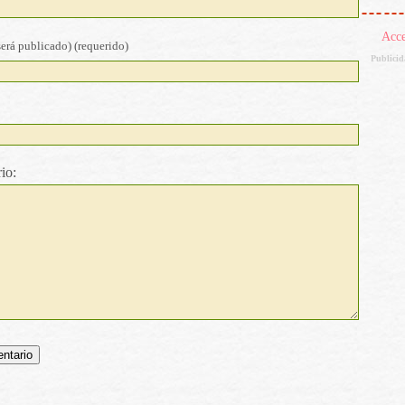
Acc
será publicado) (requerido)
Publici
io: