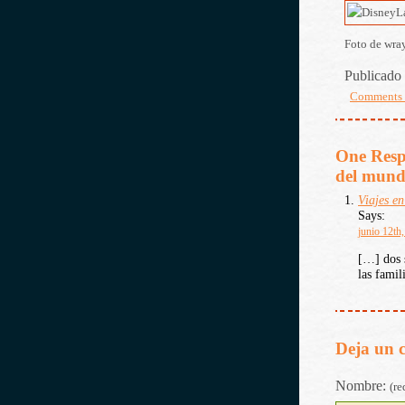
Foto de wra
Publicado 
Comments
One Resp
del mundo
Viajes en
Says:
junio 12th
[…] dos 
las famil
Deja un 
Nombre:
(re