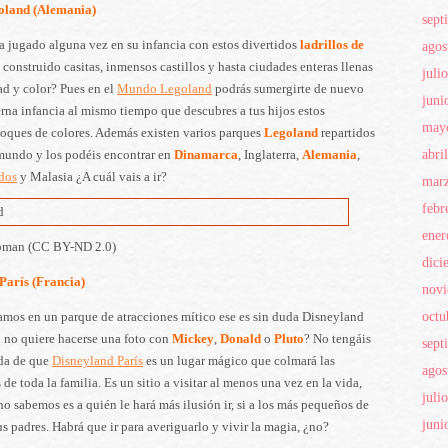
land (Alemania)
sept
agos
 jugado alguna vez en su infancia con estos divertidos
ladrillos de
 construido casitas, inmensos castillos y hasta ciudades enteras llenas
juli
ad y color? Pues en el
Mundo Legoland
podrás sumergirte de nuevo
juni
erna infancia al mismo tiempo que descubres a tus hijos estos
may
loques de colores. Además existen varios parques
Legoland
repartidos
abri
 mundo y los podéis encontrar en
Dinamarca
, Inglaterra,
Alemania
,
dos
y Malasia ¿A cuál vais a ir?
mar
febr
ener
ppman (CC BY-ND 2.0)
dici
París (Francia)
nov
octu
amos en un parque de atracciones mítico ese es sin duda Disneyland
 no quiere hacerse una foto con
Mickey
,
Donald
o
Pluto
? No tengáis
sept
da de que
Disneyland París
es un lugar mágico que colmará las
agos
 de toda la familia. Es un sitio a visitar al menos una vez en la vida,
juli
no sabemos es a quién le hará más ilusión ir, si a los más pequeños de
juni
sus padres. Habrá que ir para averiguarlo y vivir la magia, ¿no?