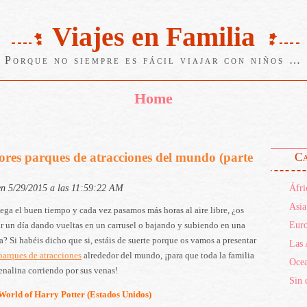
Viajes en Familia
Porque no siempre es fácil viajar con niños …
Home
ores parques de atracciones del mundo (parte
Ca
en 5/29/2015 a las 11:59:22 AM
Áfri
Asia
ega el buen tiempo y cada vez pasamos más horas al aire libre, ¿os
Eur
r un día dando vueltas en un carrusel o bajando y subiendo en una
? Si habéis dicho que si, estáis de suerte porque os vamos a presentar
Las 
parques de atracciones
alrededor del mundo, ¡para que toda la familia
Ocea
renalina corriendo por sus venas!
Sin 
orld of Harry Potter (Estados Unidos)