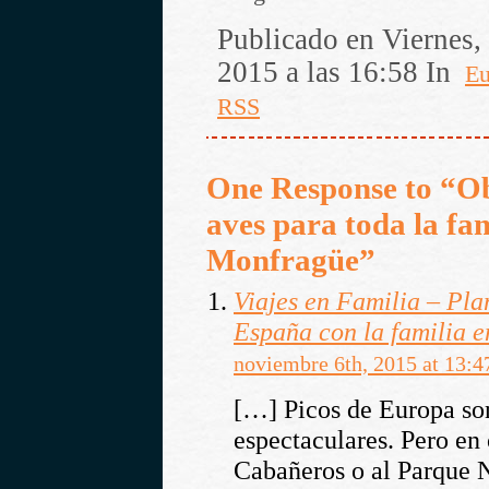
Publicado en Viernes, 
2015 a las 16:58 In
Eu
RSS
One Response to “O
aves para toda la fam
Monfragüe”
Viajes en Familia – Pla
España con la familia e
noviembre 6th, 2015 at 13:4
[…] Picos de Europa so
espectaculares. Pero en 
Cabañeros o al Parque 