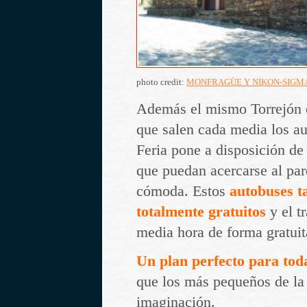
photo credit:
MONFRAGÜE Y NIKON-SIGMA
Además el mismo Torrejón e
que salen cada media los au
Feria pone a disposición de 
que puedan acercarse al pa
cómoda. Estos
autobuses t
totalmente gratuitos
y el t
media hora de forma gratuit
Un plan perfecto para toda
que los más pequeños de la 
imaginación.