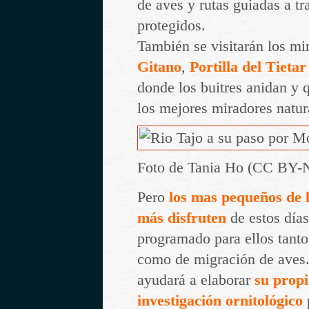
de aves y rutas guiadas a tr
protegidos.
También se visitarán los m
Gitano
,
Portilla del Tietar
donde los buitres anidan y 
los mejores miradores natu
Foto de Tania Ho (CC BY-
Pero
los mas pequeños de l
más disfruten
de estos días
programado para ellos tanto
como de migración de aves. 
ayudará a elaborar
su propi
investigación ornitológico