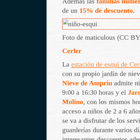
Además las
familias nume
de un
15% de descuento
.
Foto de maticulous (CC BY
Cerler
La
estación de esquí de Cer
con su propio jardín de nie
Nieve de Ampriu
admite ni
9:00 a 16:30 horas y el
Jard
Molino
, con los mismos hor
acceso a niños de 2 a 6 añ
se va a disfrutar de los serv
guarderías durante varios dí
interesantes descuentos ad