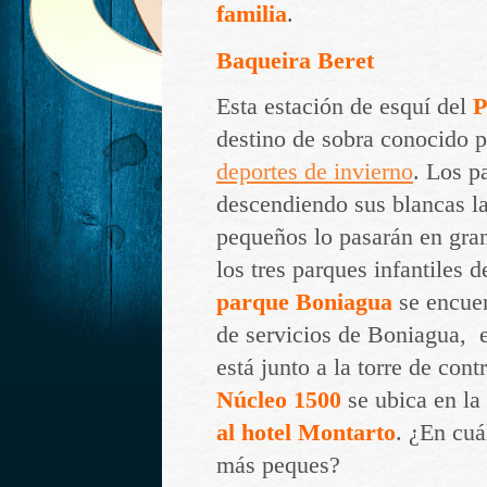
familia
.
Baqueira Beret
Esta estación de esquí del
P
destino de sobra conocido 
deportes de invierno
. Los p
descendiendo sus blancas l
pequeños lo pasarán en gra
los tres parques infantiles d
parque Boniagua
se encuen
de servicios de Boniagua, 
está junto a la torre de cont
Núcleo 1500
se ubica en la
al hotel Montarto
. ¿En cuá
más peques?